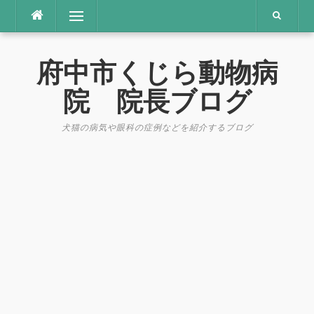
コ
メニュー
ン
テ
ン
府中市くじら動物病
ツ
へ
院 院長ブログ
ス
キ
犬猫の病気や眼科の症例などを紹介するブログ
ッ
プ