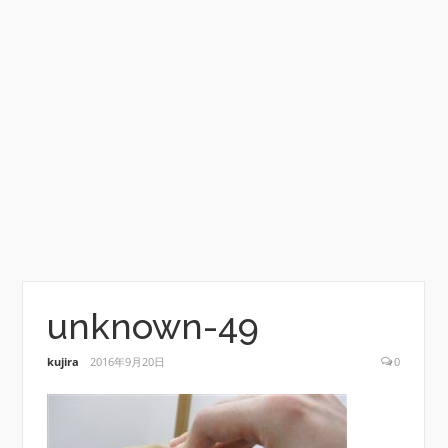
unknown-49
kujira
2016年9月20日
0