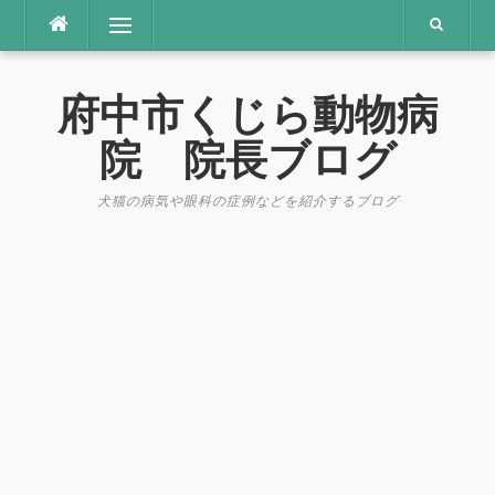
コ
メニュー
ン
テ
ン
府中市くじら動物病
ツ
へ
院 院長ブログ
ス
キ
犬猫の病気や眼科の症例などを紹介するブログ
ッ
プ