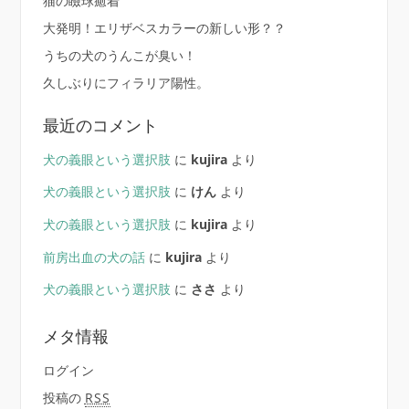
猫の瞼球癒着
大発明！エリザベスカラーの新しい形？？
うちの犬のうんこが臭い！
久しぶりにフィラリア陽性。
最近のコメント
犬の義眼という選択肢
に
kujira
より
犬の義眼という選択肢
に
けん
より
犬の義眼という選択肢
に
kujira
より
前房出血の犬の話
に
kujira
より
犬の義眼という選択肢
に
ささ
より
メタ情報
ログイン
投稿の
RSS