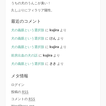
うちの犬のうんこが臭い！
久しぶりにフィラリア陽性。
最近のコメント
犬の義眼という選択肢
に
kujira
より
犬の義眼という選択肢
に
けん
より
犬の義眼という選択肢
に
kujira
より
前房出血の犬の話
に
kujira
より
犬の義眼という選択肢
に
ささ
より
メタ情報
ログイン
投稿の
RSS
コメントの
RSS
WordPress.org