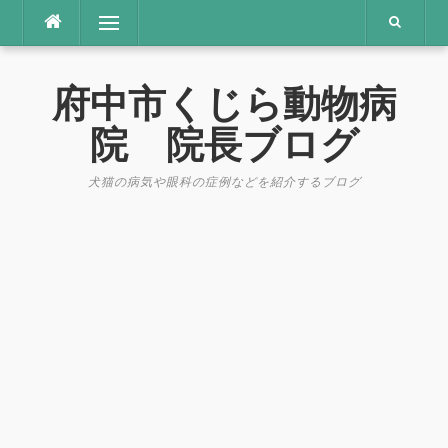
コ
メニュー
ン
テ
ン
府中市くじら動物病
ツ
へ
院 院長ブログ
ス
キ
犬猫の病気や眼科の症例などを紹介するブログ
ッ
プ