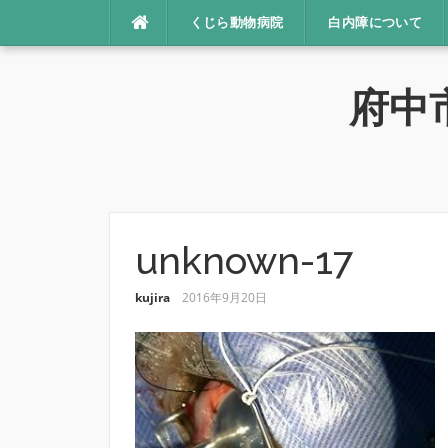
コ
くじら動物病院
白内障について
ン
テ
ン
府中
ツ
へ
ス
キ
ッ
プ
unknown-17
kujira
2016年9月20日