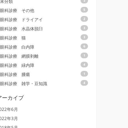
未分類
3
眼科診療 その他
5
眼科診療 ドライアイ
2
眼科診療 水晶体脱臼
3
眼科診療 猫
3
眼科診療 白内障
6
眼科診療 網膜剥離
1
眼科診療 緑内障
4
眼科診療 腫瘍
1
眼科診療 雑学・豆知識
4
アーカイブ
022年6月
022年3月
018年5月