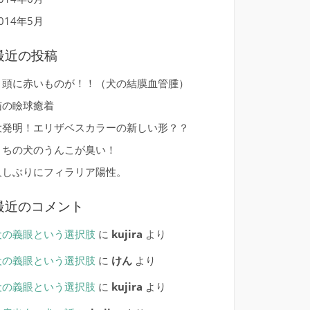
014年5月
最近の投稿
目頭に赤いものが！！（犬の結膜血管腫）
猫の瞼球癒着
大発明！エリザベスカラーの新しい形？？
うちの犬のうんこが臭い！
久しぶりにフィラリア陽性。
最近のコメント
犬の義眼という選択肢
に
kujira
より
犬の義眼という選択肢
に
けん
より
犬の義眼という選択肢
に
kujira
より