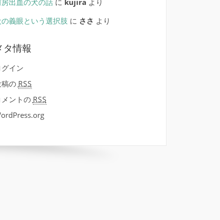
前房出血の犬の話
に
kujira
より
犬の義眼という選択肢
に
ささ
より
メタ情報
ログイン
投稿の
RSS
コメントの
RSS
ordPress.org